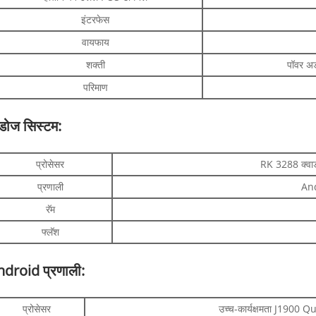
इंटरफेस
वायफाय
शक्ती
पॉवर अ
परिमाण
ंडोज सिस्टम:
प्रोसेसर
RK 3288 क्व
प्रणाली
An
रॅम
फ्लॅश
droid प्रणाली:
प्रोसेसर
उच्च-कार्यक्षमता J190