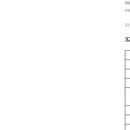
पेम
टच 
32 
32