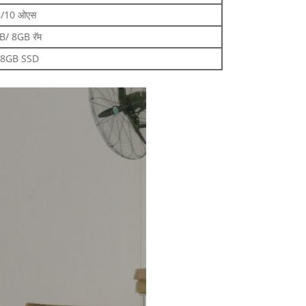
/8/10 ओएस
B/ 8GB रॅम
28GB SSD