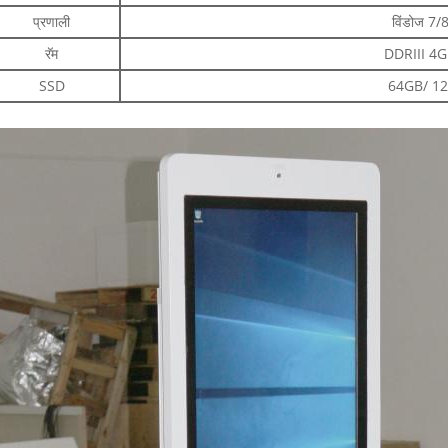
प्रणाली
विंडोज 7
रॅम
DDRIII 4G
SSD
64GB/ 1