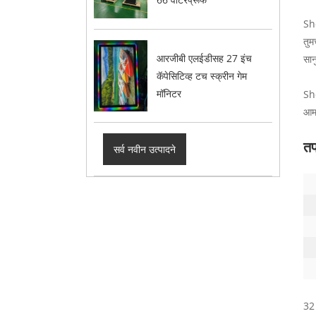
She
तुम
आरजीबी एलईडीसह 27 इंच
सान
कॅपेसिटिव्ह टच स्क्रीन गेम
मॉनिटर
Sh
आमच
तप
सर्व नवीन उत्पादने
32 