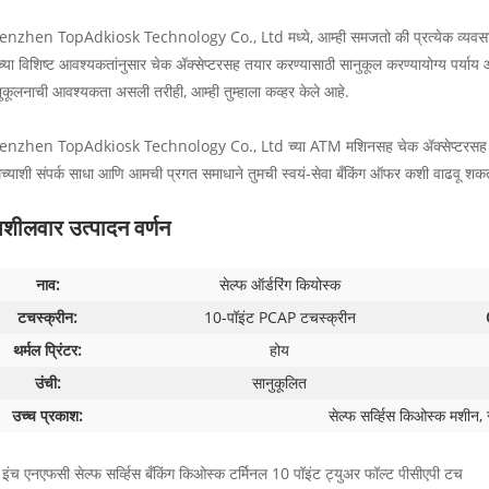
nzhen TopAdkiosk Technology Co., Ltd मध्ये, आम्ही समजतो की प्रत्येक व्यवसाया
च्या विशिष्ट आवश्यकतांनुसार चेक ॲक्सेप्टरसह तयार करण्यासाठी सानुकूल करण्यायोग्य पर्याय ऑफर 
ुकूलनाची आवश्यकता असली तरीही, आम्ही तुम्हाला कव्हर केले आहे.
enzhen TopAdkiosk Technology Co., Ltd च्या ATM मशिनसह चेक ॲक्सेप्टरसह तुमचा
्याशी संपर्क साधा आणि आमची प्रगत समाधाने तुमची स्वयं-सेवा बँकिंग ऑफर कशी वाढवू शकत
शीलवार उत्पादन वर्णन
नाव:
सेल्फ ऑर्डरिंग कियोस्क
टचस्क्रीन:
10-पॉइंट PCAP टचस्क्रीन
थर्मल प्रिंटर:
होय
उंची:
सानुकूलित
उच्च प्रकाश:
सेल्फ सर्व्हिस किओस्क मशीन, स
इंच एनएफसी सेल्फ सर्व्हिस बँकिंग किओस्क टर्मिनल 10 पॉइंट ट्युअर फॉल्ट पीसीएपी टच