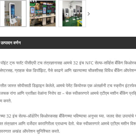
उत्पादन वर्णन
पॉइंट ट्रू फ्लॅट पीसीएपी टच तंत्रज्ञानासह आमचे 32 इंच NFC सेल्फ-सर्व्हिस बँकिंग क
सेप्टरसह, ग्राहक चेक डिपॉझिट, पैसे काढणे आणि खात्याच्या चौकशीसह विविध बँकिंग ऑपरे
्तीत जास्त सोयीसाठी डिझाइन केलेले, आमचे पेमेंट कियोस्क एक अंतर्ज्ञानी टच स्क्रीन इंटरफेस दे
बलचक रांगा आणि प्रतीक्षा वेळांना निरोप द्या – चेक स्वीकारणारे आमचे एटीएम मशीन बँकिंग प्रक्र
षम करते.
्या 32 इंच सेल्फ-ऑर्डरिंग किओस्कसह बँकिंगच्या भविष्याचा अनुभव घ्या. जलद सेवा उपायांचे प्
गत तंत्रज्ञान आणि दर्जेदार कारागिरीला प्राधान्य देतो. चेक स्वीकारणारे आमचे एटीएम मशीन विश्व
ावरणात अखंड ऑपरेशन सुनिश्चित करते.