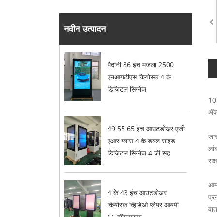
नवीन उत्पादन
मैदानी 86 इंच मजला 2500
एनआयटीएस कियोस्क 4 के
डिजिटल सिग्नेज
10 
ॲक्
49 55 65 इंच आउटडोअर एजी
जास
एआर ग्लास 4 के डबल साइड
लां
डिजिटल सिग्नेज 4 जी सह
सक्
आमच
4 के 43 इंच आउटडोअर
प्र
कियोस्क व्हिडिओ प्लेयर आयपी
वात
66 वॉटरप्रूफ