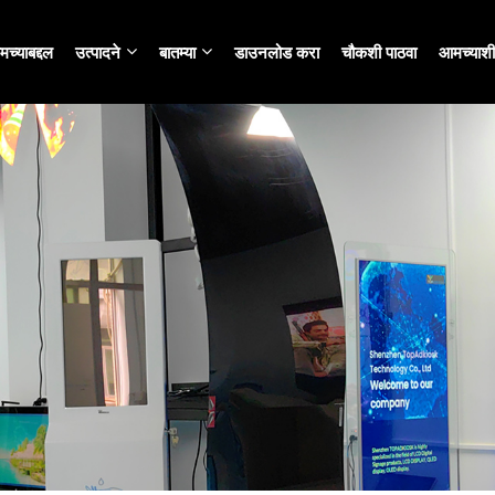
च्याबद्दल
उत्पादने
बातम्या
डाउनलोड करा
चौकशी पाठवा
आमच्याशी 