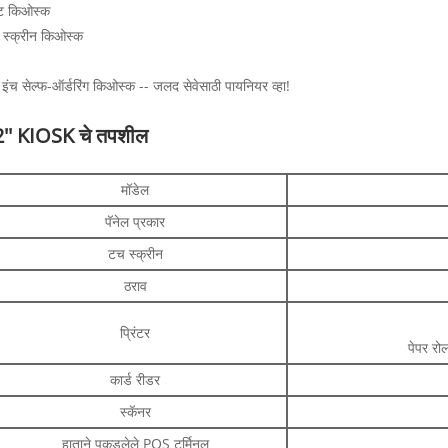
ेंट किओस्क
स्क्रीन किओस्क
इंच सेल्फ-ऑर्डरिंग किओस्क -- जलद सेवेसाठी पायनियर व्हा!
'' KIOSK चे तपशील
मॉडेल
पॅनेल प्रकार
टच स्क्रीन
ठराव
प्रिंटर
पेपर रो
कार्ड रीडर
स्कॅनर
हाताने पकडलेले POS टर्मिनल