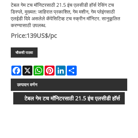
टेबल गेम टच मॉनिटरसाठी 21.5 इंच एलसीडी हॉर्स रेसिंग टच
डिस्प्ले, मुख्यत: जाहिरात प्रकाशित, गेम मशीन, गेम प्लेइंगसाठी
एलईडी दिवे असलेले कॅपेसिटिव्ह टच स्क्रीन मॉनिटर. सानुकूलित
करण्यासाठी उपलब्ध.
Price:139US$/pc
चौकशी पाठवा
Facebook
X
WhatsApp
Pinterest
LinkedIn
Share
उत्पादन वर्णन
टेबल गेम टच मॉनिटरसाठी 21.5 इंच एलसीडी हॉर्स
रेसिंग टच डिस्प्ले
उत्प
गेम मशीनसाठी एलईडी दिवे असलेले कॅपेसिटिव्ह टच स्क्रीन मॉनिटर
न