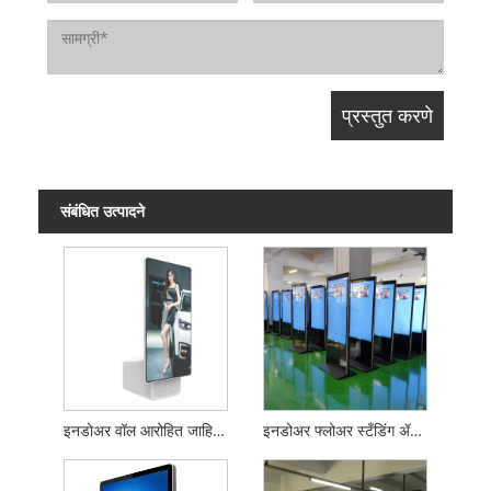
संबंधित उत्पादने
इनडोअर वॉल आरोहित जाहिरात प्लेअर
इनडोअर फ्लोअर स्टँडिंग ॲडव्हर्टायझिंग प्लेअर