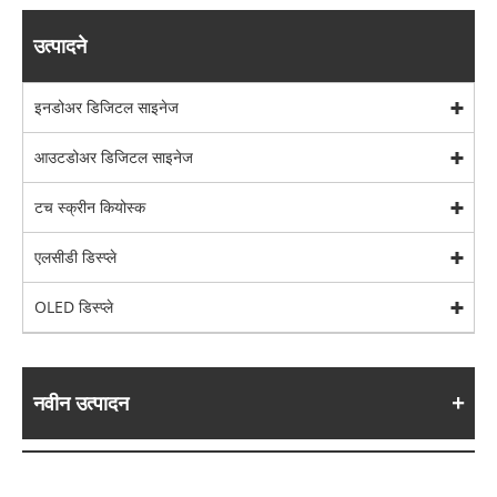
उत्पादने
इनडोअर डिजिटल साइनेज
आउटडोअर डिजिटल साइनेज
टच स्क्रीन कियोस्क
एलसीडी डिस्प्ले
OLED डिस्प्ले
नवीन उत्पादन