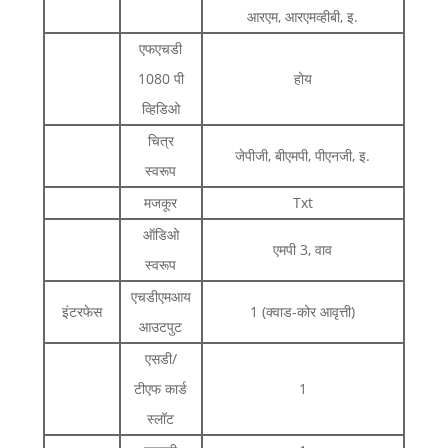
आरएम, आरएमव्हीबी, इ.
एफएचडी
1080 पी
होय
व्हिडिओ
चित्र
जेपीजी, बीएमपी, पीएनजी, इ.
स्वरूप
मजकूर
Txt
ऑडिओ
एमपी 3, वाव
स्वरूप
एचडीएमआय
इंटरफेस
1 (क्वाड-कोर आवृत्ती)
आउटपुट
एसडी/
टीएफ कार्ड
1
स्लॉट