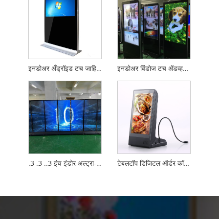
इनडोअर अँड्रॉइड टच जाहिरात प्लेअर
इनडोअर विंडोज टच ॲडव्हर्टायझिंग प्लेअर
.3 .3 ..3 इंच इंडोर अल्ट्रा-पातळ एलसीडी फ्री स्टँडिंग पूर्ण स्क्रीन डिजिटल सिग्नेज
टेबलटॉप डिजिटल ऑर्डर कॉल डिस्प्ले WIFI रिमोट कंट्रोल