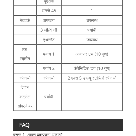
यूएसबी
1
आरजे 45
1
नेटवर्क
वायफाय
उपलब्ध
3 जी/4 जी
पर्यायी
इथरनेट
उपलब्ध
टच
पर्याय 1
आयआर टच (10 गुण)
स्क्रीन
पर्याय 2
कॅपेसिटिव्ह टच (10 गुण)
स्पीकर्स
स्पीकर्स
2 एक्स 5 डब्ल्यू स्टीरिओ स्पीकर्स
रिमोट
कंट्रोल
पर्यायी
सॉफ्टवेअर
FAQ
प्रश्न 1. आपण कारखाना आहात?